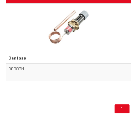
Danfoss
DF003N....
1