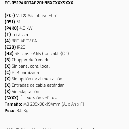
FC-051P4K0T4E20H3BXCXXXSXXX
(FC-)
VLT® MicroDrive FC51
(051)
51
(P4K0)
4.0 kW
(T)
Trifásica
(4)
380-480V CA
(E20)
IP20
(H3)
RFI clase A1/B (lon cable)(C1)
(B)
Chopper de frenado
(X)
Sin panel cont. local
(C)
PCB barnizada
(X)
Sin opción de alimentación
(X)
Entradas de cable estándar
(X)
Sin adaptación
(SXXX)
Últ. versión soft. est.
Tamaño:
M3 239x90x194mm (Al x An x F)
Peso:
3.0 Kg