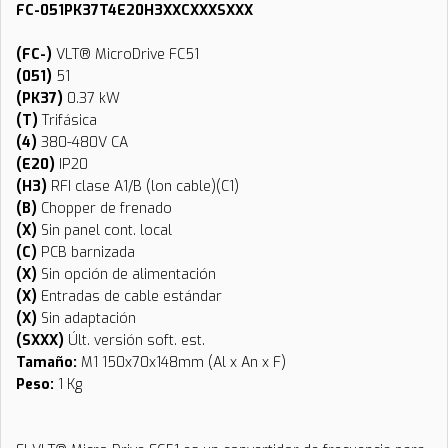
FC-051PK37T4E20H3XXCXXXSXXX
(FC-)
VLT® MicroDrive FC51
(051)
51
(PK37)
0.37 kW
(T)
Trifásica
(4)
380-480V CA
(E20)
IP20
(H3)
RFI clase A1/B (lon cable)(C1)
(B)
Chopper de frenado
(X)
Sin panel cont. local
(C)
PCB barnizada
(X)
Sin opción de alimentación
(X)
Entradas de cable estándar
(X)
Sin adaptación
(SXXX)
Últ. versión soft. est.
Tamaño:
M1 150x70x148mm (Al x An x F)
Peso:
1 Kg